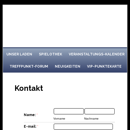
UNSER LADEN
SPIELOTHEK
VERANSTALTUNGS-KALENDER
TREFFPUNKT-FORUM
NEUIGKEITEN
VIP-PUNKTEKARTE
Kontakt
Name:
*
Vorname
Nachname
E-mail:
*