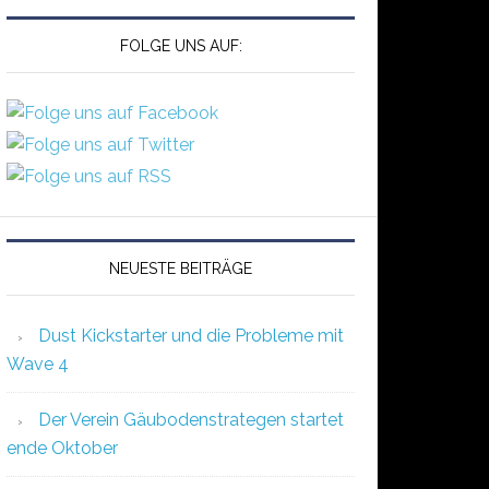
FOLGE UNS AUF:
NEUESTE BEITRÄGE
Dust Kickstarter und die Probleme mit
Wave 4
Der Verein Gäubodenstrategen startet
ende Oktober