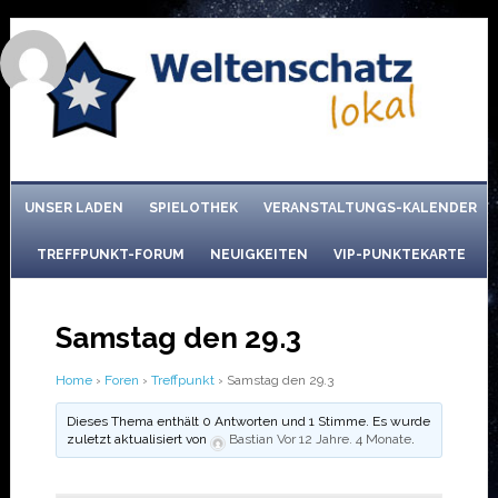
UNSER LADEN
SPIELOTHEK
VERANSTALTUNGS-KALENDER
TREFFPUNKT-FORUM
NEUIGKEITEN
VIP-PUNKTEKARTE
Samstag den 29.3
Home
›
Foren
›
Treffpunkt
›
Samstag den 29.3
Dieses Thema enthält 0 Antworten und 1 Stimme. Es wurde
zuletzt aktualisiert von
Bastian
Vor 12 Jahre. 4 Monate
.