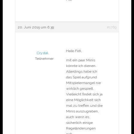
20. Juni 2015 um 6:39
#1769
Hallo Fidi,
Crystal
Teilnehmer
mit ein paar Minis
könnte ich dienen.
Allerdings habe ich
das Spiel aufgrund
Mitspielermangel nie
wirklich gespielt.
Vielleicht findet sich ja
eine Möglichkeit sich
mal zu treffen und die
Minis auszugraben,
auch wenn es
sicherlich einige
Regeländerungen