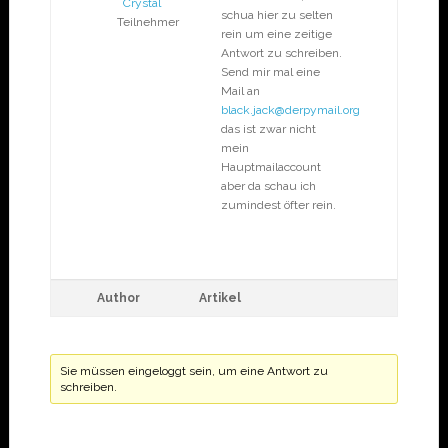
Crystal
schua hier zu selten
Teilnehmer
rein um eine zeitige
Antwort zu schreiben.
Send mir mal eine
Mail an
black.jack@derpymail.org
das ist zwar nicht
mein
Hauptmailaccount
aber da schau ich
zumindest öfter rein.
Author
Artikel
Sie müssen eingeloggt sein, um eine Antwort zu
schreiben.