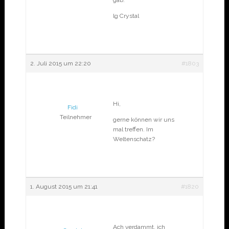
gab.
lg Crystal
2. Juli 2015 um 22:20
#1803
Hi,
Fidi
Teilnehmer
gerne können wir uns
mal treffen. Im
Weltenschatz?
1. August 2015 um 21:41
#1820
Ach verdammt, ich