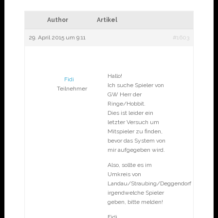
Author
Artikel
29. April 2015 um 9:11
#1603
Hallo!
Fidi
Ich suche Spieler von
Teilnehmer
GW Herr der
Ringe/Hobbit.
Dies ist leider ein
letzter Versuch um
Mitspieler zu finden,
bevor das System von
mir aufgegeben wird.
Also, sollte es im
Umkreis von
Landau/Straubing/Deggendorf
irgendwelche Spieler
geben, bitte melden!
Fidi