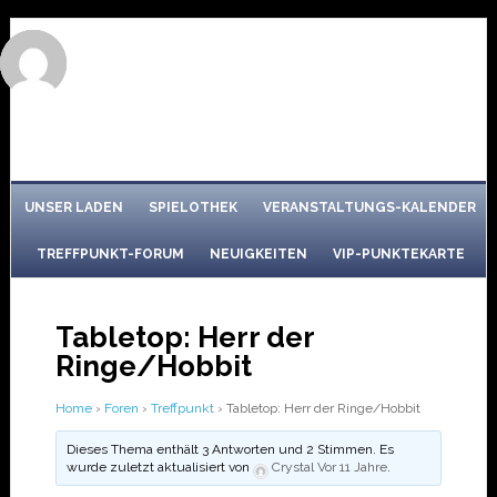
UNSER LADEN
SPIELOTHEK
VERANSTALTUNGS-KALENDER
TREFFPUNKT-FORUM
NEUIGKEITEN
VIP-PUNKTEKARTE
Tabletop: Herr der
Ringe/Hobbit
Home
›
Foren
›
Treffpunkt
›
Tabletop: Herr der Ringe/Hobbit
Dieses Thema enthält 3 Antworten und 2 Stimmen. Es
wurde zuletzt aktualisiert von
Crystal
Vor 11 Jahre
.