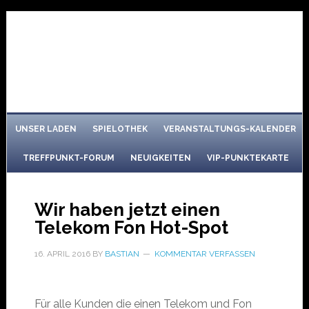
UNSER LADEN
SPIELOTHEK
VERANSTALTUNGS-KALENDER
TREFFPUNKT-FORUM
NEUIGKEITEN
VIP-PUNKTEKARTE
Wir haben jetzt einen
Telekom Fon Hot-Spot
16. APRIL 2016
BY
BASTIAN
KOMMENTAR VERFASSEN
Für alle Kunden die einen Telekom und Fon